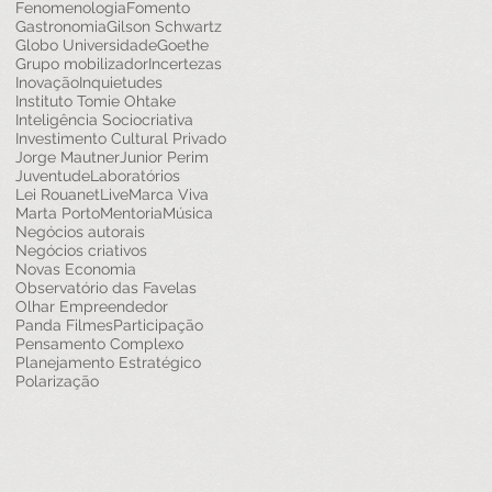
Fenomenologia
Fomento
Gastronomia
Gilson Schwartz
Globo Universidade
Goethe
Grupo mobilizador
Incertezas
Inovação
Inquietudes
Instituto Tomie Ohtake
Inteligência Sociocriativa
Investimento Cultural Privado
Jorge Mautner
Junior Perim
Juventude
Laboratórios
Lei Rouanet
Live
Marca Viva
Marta Porto
Mentoria
Música
Negócios autorais
Negócios criativos
Novas Economia
Observatório das Favelas
Olhar Empreendedor
Panda Filmes
Participação
Pensamento Complexo
Planejamento Estratégico
Polarização