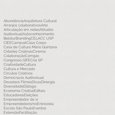
Abundância
Arquitetura Cultural
Arranjos colaborativos
Arte
Articulação em redes
Atitudes
Audiovisual
Autoconhecimento
Belotur
Branding
CELACC USP
CIEE
Carnaval
Casa Corpo
Casa de Cultura Mário Quintana
Cidades Criativas
Cinema
Colaboração
Comgás
Congresso GIFE
Cria SP
Criatividade
Cultura
Cultura e Mercado
Círculos Criativos
Democracia Audiovisual
Deusdará Filmes
Dicas
Dinergia
Diversidade
Diálogo
Economia Criativa
Editais
Educadores
Eleições
Empreendedor de si
Empreendedorismo
Entrevista
Escola São Paulo
Eventos
Extensão
Facilitação