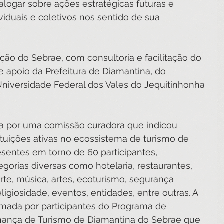
ialogar sobre ações estratégicas futuras e 
viduais e coletivos nos sentido de sua 
zação do Sebrae, com consultoria e facilitação do 
 e apoio da Prefeitura de Diamantina, do 
Universidade Federal dos Vales do Jequitinhonha 
o a por uma comissão curadora que indicou 
tuições ativas no ecossistema de turismo de 
sentes em torno de 60 participantes, 
gorias diversas como hotelaria, restaurantes, 
orte, música, artes, ecoturismo, segurança 
eligiosidade, eventos, entidades, entre outras. A 
rmada por participantes do Programa de 
nança de Turismo de Diamantina do Sebrae que 