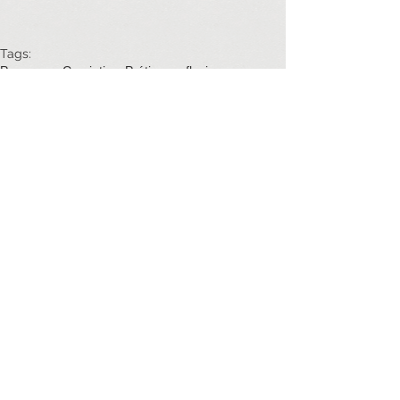
Tags:
Processos Cocriativos
Práticas reflexivas
Autoconhecimento
Goethe
Fenomenologia
Oficinas
Comentários
Escreva um comentário