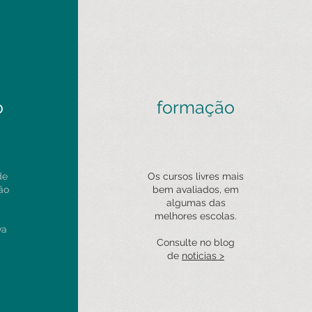
o
formação
de
Os cursos livres mais
ão
bem avaliados, em
algumas das
melhores escolas.
va
Consulte no blog
de
noticias >