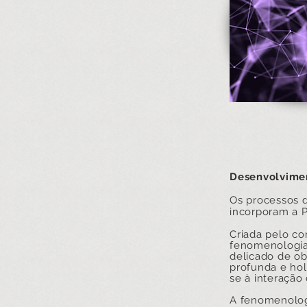
Desenvolvimen
Os processos d
incorporam a P
Criada pelo con
fenomenologia 
delicado de ob
profunda e hol
se à interação
A fenomenologi