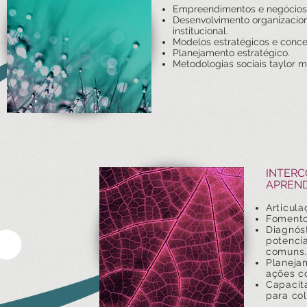
Empreendimentos e negócios 
Desenvolvimento organizacion
institucional.
Modelos estratégicos e concei
Planejamento estratégico.
Metodologias sociais taylor 
INTERC
APREND
Articula
Fomento 
Diagnóst
potenci
comuns.
Planeja
ações c
Capacit
para co