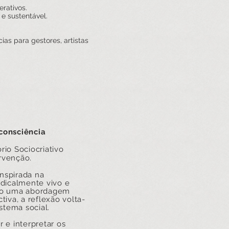
rativos.
 e sustentável.
ias para gestores, artistas
consciência
rio Sociocriativo
rvenção.
inspirada na
adicalmente vivo e
endo uma abordagem
iva, a reflexão volta-
stema social.
 e interpretar os