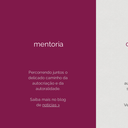
mentoria
Percorrendo juntos o
delicado caminho da
autocriação e da
au
autoralidade.
Saiba mais no blog
de
noticias >
V