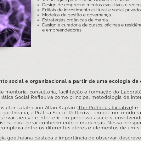
Design de empreendimentos evolutivos e regene
Editais de investimento cultural e social privado
Modelos de gestão e governança.
Estratégias orgânicas de marca.
Design e curadoria de cursos, oficinas e residênc
e empreendedores.
to social e organizacional a partir de uma ecologia da 
e mentoria, consultoria, facilitação e formação do Laborató
rática Social Reflexiva como principal metodologia de inte
sultor sulafricano Allan Kaplan (
The Protheus Initiative
) e 
goetheana, a Prática Social Reflexiva, propõe um modo r
servar, pensar e interferir em processos sociais, envolv
ística para gerar conhecimento e mudanças. Nessa perspect
 complexa entre os diferentes atores e elementos de um si
a goetheana destaca a importância de observar, descrever