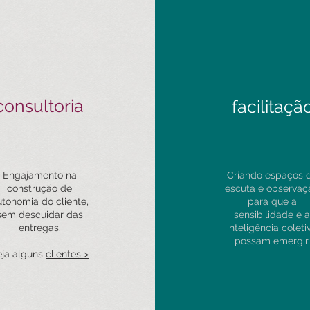
consultoria
facilitaçã
Engajamento na
Criando espaços 
construção de
escuta e observaç
tonomia do cliente,
para que a
sem descuidar das
sensibilidade e a
entregas.
inteligência coleti
possam emergir.
eja alguns
clientes >