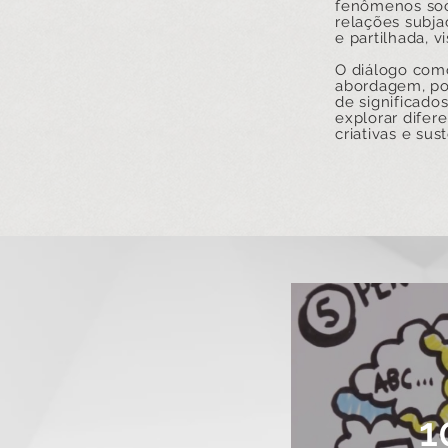
fenômenos soc
relações subja
e partilhada, 
O diálogo com
abordagem, poi
de significado
explorar difer
criativas e su
1