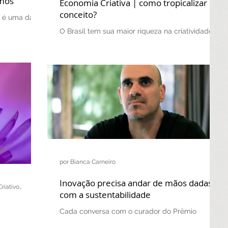
smos
Economia Criativa | como tropicalizar o
conceito?
s é uma das
O Brasil tem sua maior riqueza na criatividade e
seja nas
na diversidade cultural – insumos básicos e
estratégicos na Economia Criativa. Mas como...
por Bianca Carneiro
Inovação precisa andar de mãos dadas
por Gustavo Seraphim | Empreendedores Criativos
com a sustentabilidade
Cada conversa com o curador do Prêmio
Empreendedor Cultural, André Martinez, é uma