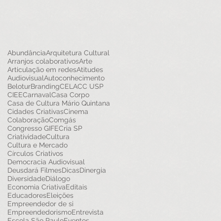
Abundância
Arquitetura Cultural
Arranjos colaborativos
Arte
Articulação em redes
Atitudes
Audiovisual
Autoconhecimento
Belotur
Branding
CELACC USP
CIEE
Carnaval
Casa Corpo
Casa de Cultura Mário Quintana
Cidades Criativas
Cinema
Colaboração
Comgás
Congresso GIFE
Cria SP
Criatividade
Cultura
Cultura e Mercado
Círculos Criativos
Democracia Audiovisual
Deusdará Filmes
Dicas
Dinergia
Diversidade
Diálogo
Economia Criativa
Editais
Educadores
Eleições
Empreendedor de si
Empreendedorismo
Entrevista
Escola São Paulo
Eventos