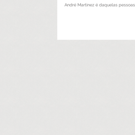
André Martinez é daquelas pessoa
impressionam já nos primeiros min
conversa. Sua rapidez de pensame
complexidade de...