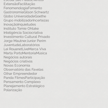
Extensão
Facilitação
Fenomenologia
Fomento
Gastronomia
Gilson Schwartz
Globo Universidade
Goethe
Grupo mobilizador
Incertezas
Inovação
Inquietudes
Instituto Tomie Ohtake
Inteligência Sociocriativa
Investimento Cultural Privado
Jorge Mautner
Junior Perim
Juventude
Laboratórios
Lei Rouanet
Live
Marca Viva
Marta Porto
Mentoria
Música
Negócios autorais
Negócios criativos
Novas Economia
Observatório das Favelas
Olhar Empreendedor
Panda Filmes
Participação
Pensamento Complexo
Planejamento Estratégico
Polarização