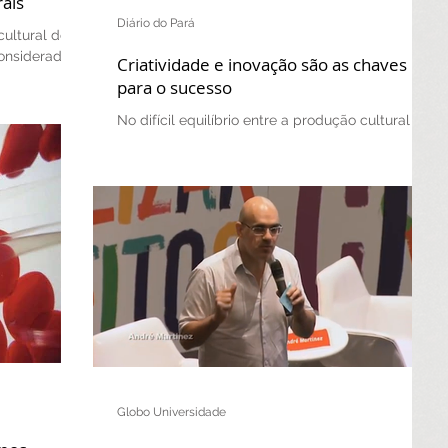
rais
Diário do Pará
ultural do
onsiderada
Criatividade e inovação são as chaves
ima das
para o sucesso
No difícil equilíbrio entre a produção cultural e
as formas de captação de recurso para
sustentar o que os artistas produzem, está a...
Globo Universidade