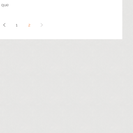
aula de conceitos e conhecimentos
s que
inspiradores....
utos de
nto e
1
2