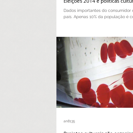
Eleições 2014 e políticas cultu
Dados importantes do consumidor c
país. Apenas 10% da população é c
praticante cultural, e frequenta ac
médias...
an8135