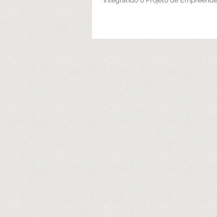
Integrando o Projeto de Empreend
Capacitação para o Carnaval de Bel
o workshop, desenvolvido e ministra