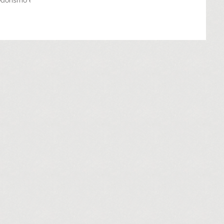
edorismo e
o Horizonte,
do pelo...