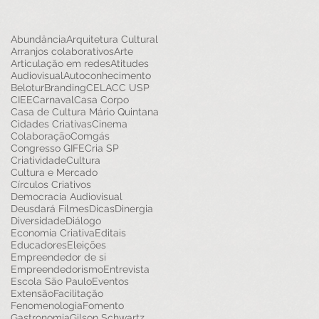
Abundância
Arquitetura Cultural
Arranjos colaborativos
Arte
Articulação em redes
Atitudes
Audiovisual
Autoconhecimento
Belotur
Branding
CELACC USP
CIEE
Carnaval
Casa Corpo
Casa de Cultura Mário Quintana
Cidades Criativas
Cinema
Colaboração
Comgás
Congresso GIFE
Cria SP
Criatividade
Cultura
Cultura e Mercado
Círculos Criativos
Democracia Audiovisual
Deusdará Filmes
Dicas
Dinergia
Diversidade
Diálogo
Economia Criativa
Editais
Educadores
Eleições
Empreendedor de si
Empreendedorismo
Entrevista
Escola São Paulo
Eventos
Extensão
Facilitação
Fenomenologia
Fomento
Gastronomia
Gilson Schwartz