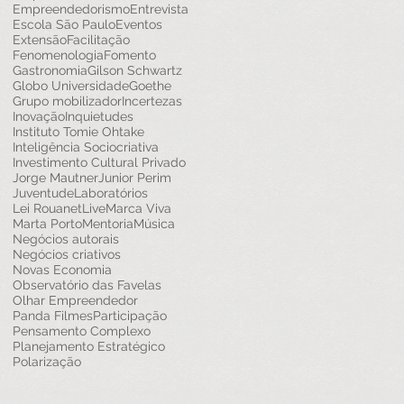
Empreendedorismo
Entrevista
Escola São Paulo
Eventos
Extensão
Facilitação
Fenomenologia
Fomento
Gastronomia
Gilson Schwartz
Globo Universidade
Goethe
Grupo mobilizador
Incertezas
Inovação
Inquietudes
Instituto Tomie Ohtake
Inteligência Sociocriativa
Investimento Cultural Privado
Jorge Mautner
Junior Perim
Juventude
Laboratórios
Lei Rouanet
Live
Marca Viva
Marta Porto
Mentoria
Música
Negócios autorais
Negócios criativos
Novas Economia
Observatório das Favelas
Olhar Empreendedor
Panda Filmes
Participação
Pensamento Complexo
Planejamento Estratégico
Polarização