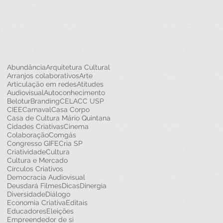
Abundância
Arquitetura Cultural
Arranjos colaborativos
Arte
Articulação em redes
Atitudes
Audiovisual
Autoconhecimento
Belotur
Branding
CELACC USP
CIEE
Carnaval
Casa Corpo
Casa de Cultura Mário Quintana
Cidades Criativas
Cinema
Colaboração
Comgás
Congresso GIFE
Cria SP
Criatividade
Cultura
Cultura e Mercado
Círculos Criativos
Democracia Audiovisual
Deusdará Filmes
Dicas
Dinergia
Diversidade
Diálogo
Economia Criativa
Editais
Educadores
Eleições
Empreendedor de si