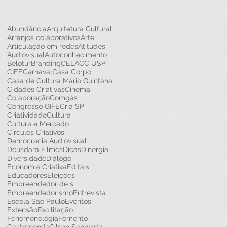
Abundância
Arquitetura Cultural
Arranjos colaborativos
Arte
Articulação em redes
Atitudes
Audiovisual
Autoconhecimento
Belotur
Branding
CELACC USP
CIEE
Carnaval
Casa Corpo
Casa de Cultura Mário Quintana
Cidades Criativas
Cinema
Colaboração
Comgás
Congresso GIFE
Cria SP
Criatividade
Cultura
Cultura e Mercado
Círculos Criativos
Democracia Audiovisual
Deusdará Filmes
Dicas
Dinergia
Diversidade
Diálogo
Economia Criativa
Editais
Educadores
Eleições
Empreendedor de si
Empreendedorismo
Entrevista
Escola São Paulo
Eventos
Extensão
Facilitação
Fenomenologia
Fomento