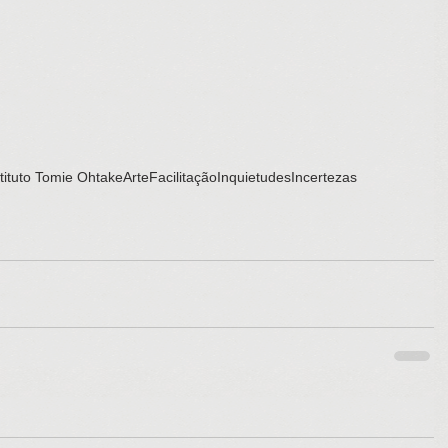
stituto Tomie Ohtake
Arte
Facilitação
Inquietudes
Incertezas