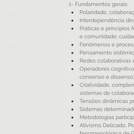
1- Fundamentos gerais:
Polaridade, colabora
Interdependência dinâ
Práticas e princípios
e comunidade; cuidad
Fenômenos e process
Pensamento sistêmico
Redes colaborativas e
Operadores cognitivos
consenso e dissenso
Criatividade, comple
sistemas de colabora
Tensões dinâmicas pro
Sistemas determinad
Metodologias particip
Ativismo Delicado, Pr
fenomenológica de G