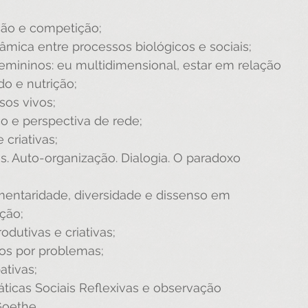
ção e competição;
mica entre processos biológicos e sociais; 
 femininos: eu multidimensional, estar em relação 
o e nutrição;
os vivos;
 e perspectiva de rede;
 criativas;
. Auto-organização. Dialogia. O paradoxo 
;
mentaridade, diversidade e dissenso em 
ção;
dutivas e criativas;
os por problemas;
ativas;
áticas Sociais Reflexivas e observação 
oethe.